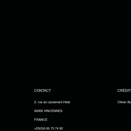
CONTACT
CRÉDIT
2, rue du Lieutenant Heitz
Olivier B
94300 VINCENNES
FRANCE
+33(0)6 65 75 74 92